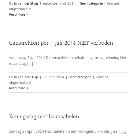
By
Jo van der Sluijs
|
september 2nd, 2014
|
Geen categorie
|
Reacties
voor
uitgeschakeld
Kindergansrijden
Read More
Ganstrekken per 1 juli 2014 NIET verboden
woensdag 2 juli 2014 Dierenactivisten behalen pyrrusoverwinning Het
is vandaag [...]
By
Jo van der Sluijs
|
juli 2nd, 2014
|
Geen categorie
|
Reacties
voor
uitgeschakeld
Ganstrekken
Read More
per
1
juli
2014
NIET
Koningsdag met haansabelen
verboden
zondag 27 april 2014 Haansabelen is een volksgebruik waarbij een [...]