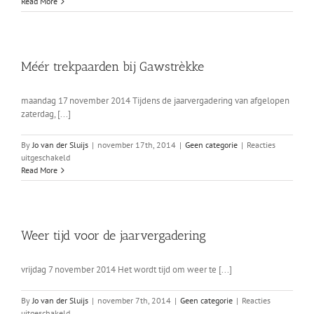
Een
Read More
zalig
2015
gewenst
Méér trekpaarden bij Gawstrèkke
maandag 17 november 2014 Tijdens de jaarvergadering van afgelopen
zaterdag, [...]
By
Jo van der Sluijs
|
november 17th, 2014
|
Geen categorie
|
Reacties
voor
uitgeschakeld
Méér
Read More
trekpaarden
bij
Gawstrèkke
Weer tijd voor de jaarvergadering
vrijdag 7 november 2014 Het wordt tijd om weer te [...]
By
Jo van der Sluijs
|
november 7th, 2014
|
Geen categorie
|
Reacties
voor
uitgeschakeld