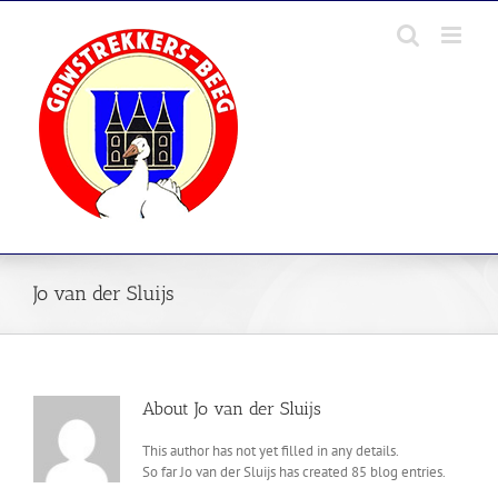
Skip
to
content
Jo van der Sluijs
About
Jo van der Sluijs
This author has not yet filled in any details.
So far Jo van der Sluijs has created 85 blog entries.