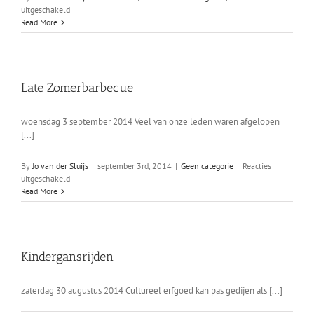
voor
uitgeschakeld
Peter
Read More
van
de
Klundert
nu
ook
Late Zomerbarbecue
schutterskoning
woensdag 3 september 2014 Veel van onze leden waren afgelopen
[...]
By
Jo van der Sluijs
|
september 3rd, 2014
|
Geen categorie
|
Reacties
voor
uitgeschakeld
Late
Read More
Zomerbarbecue
Kindergansrijden
zaterdag 30 augustus 2014 Cultureel erfgoed kan pas gedijen als [...]