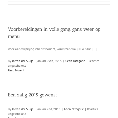
Voorbereidingen in volle gang, gans weer op
menu
Voor een wijziging van dit bericht, verwijzen we jullie naar [...]
By
Jo van der Sluijs
|
januari 29th, 2015
|
Geen categorie
|
Reacties
voor
uitgeschakeld
Voorbereidingen
Read More
in
volle
gang,
gans
weer
Een zalig 2015 gewenst
op
menu
By
Jo van der Sluijs
|
januari 2nd, 2015
|
Geen categorie
|
Reacties
voor
uitgeschakeld