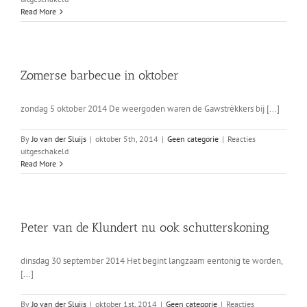
Weer
Read More
tijd
voor
de
jaarvergadering
Zomerse barbecue in oktober
zondag 5 oktober 2014 De weergoden waren de Gawstrèkkers bij [...]
By
Jo van der Sluijs
|
oktober 5th, 2014
|
Geen categorie
|
Reacties
voor
uitgeschakeld
Zomerse
Read More
barbecue
in
oktober
Peter van de Klundert nu ook schutterskoning
dinsdag 30 september 2014 Het begint langzaam eentonig te worden,
[...]
By
Jo van der Sluijs
|
oktober 1st, 2014
|
Geen categorie
|
Reacties