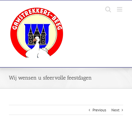
Skip
to
content
Wij wensen u sfeervolle feestdagen
Previous
Next