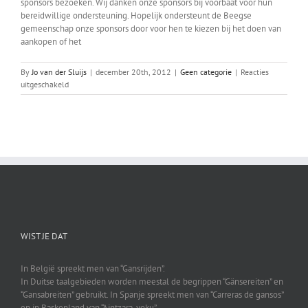
sponsors bezoeken. Wij danken onze sponsors bij voorbaat voor hun
bereidwillige ondersteuning. Hopelijk ondersteunt de Beegse
gemeenschap onze sponsors door voor hen te kiezen bij het doen van
aankopen of het
By
Jo van der Sluijs
|
december 20th, 2012
|
Geen categorie
|
Reacties
voor
uitgeschakeld
Sponsoractie
weer
gestart
WIST JE DAT
In België spreekt men van “Gansrijden”.
In Duitse taalgebieden worden meestal de begrippen “Gänsereiten” en
“Gansabreiten” gebruikt. In Spanje spreekt men van “Carreras de gansos”
en in Baskenland van “Aintzara-yoku”.