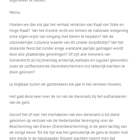
tegenweer te bieden.
Welnu.
Moeten we dan elk jaar het verhaal vertellen van Raad van State en
Hoge Raad? Van het morele recht om binnen de nationale wetgeving
onze eigen wijze van omgang met dieren te bepalen? Van de
uitzonderlijke culturele waarde van dit unieke dorpsfestijn? Van het
stralende feest dat zonder enige wanklank jaarlijks gedragen wordt
door alle plaatselijke geledingen? Of zijn alle inwoners van
Grevenbicht als bij toverslag achterlijk, barbaars en luguber geworden,
zoals de zelfbenoemde dierenbeschermers ons letterlijk trachten te
doen geloven?
Ja, blijkbaar zullen de ganstrekkers elk jaar in het verweer moeten.
Het gaat deze keer over de rol van de dierenarts bij het euthanaseren
van de gans.
Geloof het of niet: het inschakelen van een dierenarts is tot stand
gekomen op verzoek van de Nederlandse Vereniging voor de
Bescherming van Dieren (Dierenbescherming) in de jaren tachtig van
de vorige eeuw. Tot die tijd was het gebruikelijk de gans te doden met
een snede in de halsslagader. Ritueel slachten noemt men dat