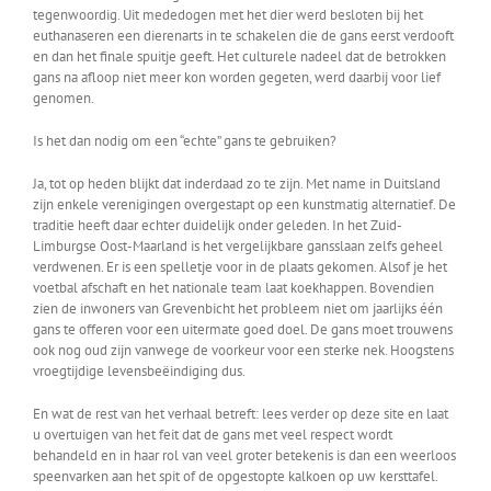
tegenwoordig. Uit mededogen met het dier werd besloten bij het
euthanaseren een dierenarts in te schakelen die de gans eerst verdooft
en dan het finale spuitje geeft. Het culturele nadeel dat de betrokken
gans na afloop niet meer kon worden gegeten, werd daarbij voor lief
genomen.
Is het dan nodig om een “echte” gans te gebruiken?
Ja, tot op heden blijkt dat inderdaad zo te zijn. Met name in Duitsland
zijn enkele verenigingen overgestapt op een kunstmatig alternatief. De
traditie heeft daar echter duidelijk onder geleden. In het Zuid-
Limburgse Oost-Maarland is het vergelijkbare gansslaan zelfs geheel
verdwenen. Er is een spelletje voor in de plaats gekomen. Alsof je het
voetbal afschaft en het nationale team laat koekhappen. Bovendien
zien de inwoners van Grevenbicht het probleem niet om jaarlijks één
gans te offeren voor een uitermate goed doel. De gans moet trouwens
ook nog oud zijn vanwege de voorkeur voor een sterke nek. Hoogstens
vroegtijdige levensbeëindiging dus.
En wat de rest van het verhaal betreft: lees verder op deze site en laat
u overtuigen van het feit dat de gans met veel respect wordt
behandeld en in haar rol van veel groter betekenis is dan een weerloos
speenvarken aan het spit of de opgestopte kalkoen op uw kersttafel.