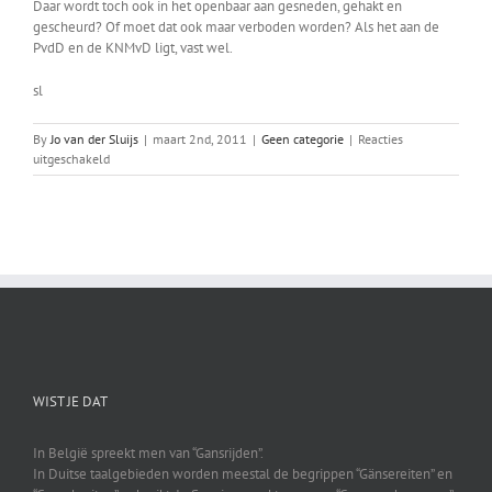
Daar wordt toch ook in het openbaar aan gesneden, gehakt en
gescheurd? Of moet dat ook maar verboden worden? Als het aan de
PvdD en de KNMvD ligt, vast wel.
sl
By
Jo van der Sluijs
|
maart 2nd, 2011
|
Geen categorie
|
Reacties
voor
uitgeschakeld
Daar
zijn
ze
weer!
WIST JE DAT
In België spreekt men van “Gansrijden”.
In Duitse taalgebieden worden meestal de begrippen “Gänsereiten” en