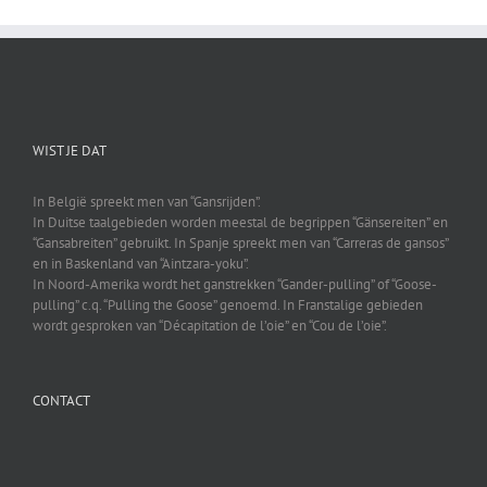
WIST JE DAT
In België spreekt men van “Gansrijden”.
In Duitse taalgebieden worden meestal de begrippen “Gänsereiten” en
“Gansabreiten” gebruikt. In Spanje spreekt men van “Carreras de gansos”
en in Baskenland van “Aintzara-yoku”.
In Noord-Amerika wordt het ganstrekken “Gander-pulling” of “Goose-
pulling” c.q. “Pulling the Goose” genoemd. In Franstalige gebieden
wordt gesproken van “Décapitation de l’oie” en “Cou de l’oie”.
CONTACT